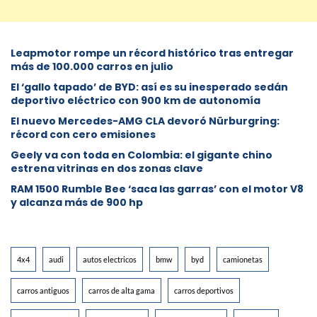
Leapmotor rompe un récord histórico tras entregar
más de 100.000 carros en julio
El ‘gallo tapado’ de BYD: así es su inesperado sedán
deportivo eléctrico con 900 km de autonomía
El nuevo Mercedes-AMG CLA devoró Nürburgring:
récord con cero emisiones
Geely va con toda en Colombia: el gigante chino
estrena vitrinas en dos zonas clave
RAM 1500 Rumble Bee ‘saca las garras’ con el motor V8
y alcanza más de 900 hp
4x4
audi
autos electricos
bmw
byd
camionetas
carros antiguos
carros de alta gama
carros deportivos