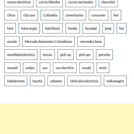
carros electricos
carros hibridos
carros nacionales
chevrolet
cifras
city cars
Colombia
comentarios
crossover
fiat
ford
fotos espia
hatchback
honda
hyundai
jeep
kia
mazda
Mercado Automotor Colombiano
mercedes benz
movilidad electrica
nissan
pick-up
pick ups
porsche
renault
sedan
suv
suv electrico
suzuki
tesla
todoterreno
toyota
urbanos
vehiculos electricos
volkswagen