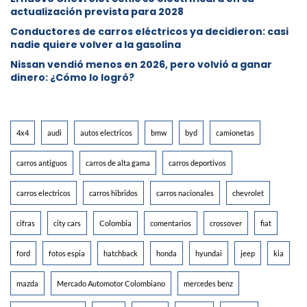
actualización prevista para 2028
Conductores de carros eléctricos ya decidieron: casi
nadie quiere volver a la gasolina
Nissan vendió menos en 2026, pero volvió a ganar
dinero: ¿Cómo lo logró?
4x4
audi
autos electricos
bmw
byd
camionetas
carros antiguos
carros de alta gama
carros deportivos
carros electricos
carros hibridos
carros nacionales
chevrolet
cifras
city cars
Colombia
comentarios
crossover
fiat
ford
fotos espia
hatchback
honda
hyundai
jeep
kia
mazda
Mercado Automotor Colombiano
mercedes benz