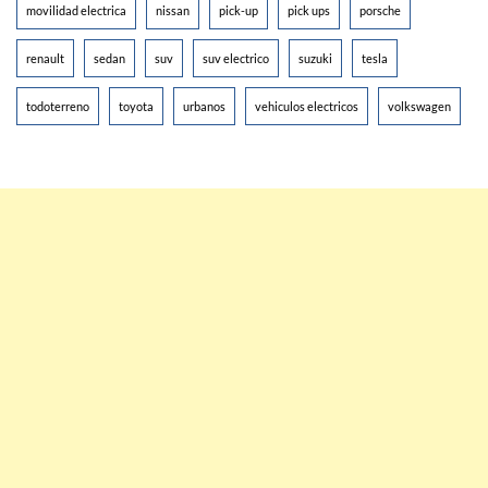
movilidad electrica
nissan
pick-up
pick ups
porsche
renault
sedan
suv
suv electrico
suzuki
tesla
todoterreno
toyota
urbanos
vehiculos electricos
volkswagen