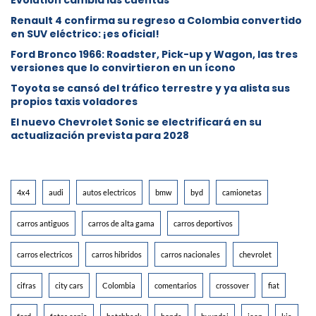
Evolution cambia las cuentas
Renault 4 confirma su regreso a Colombia convertido
en SUV eléctrico: ¡es oficial!
Ford Bronco 1966: Roadster, Pick-up y Wagon, las tres
versiones que lo convirtieron en un ícono
Toyota se cansó del tráfico terrestre y ya alista sus
propios taxis voladores
El nuevo Chevrolet Sonic se electrificará en su
actualización prevista para 2028
4x4
audi
autos electricos
bmw
byd
camionetas
carros antiguos
carros de alta gama
carros deportivos
carros electricos
carros hibridos
carros nacionales
chevrolet
cifras
city cars
Colombia
comentarios
crossover
fiat