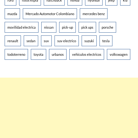
ford
fotos espia
hatchback
honda
hyundai
jeep
kia
mazda
Mercado Automotor Colombiano
mercedes benz
movilidad electrica
nissan
pick-up
pick ups
porsche
renault
sedan
suv
suv electrico
suzuki
tesla
todoterreno
toyota
urbanos
vehiculos electricos
volkswagen