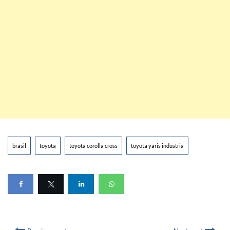
brasil
toyota
toyota corolla cross
toyota yaris industria