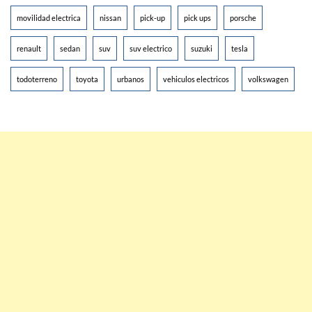
movilidad electrica
nissan
pick-up
pick ups
porsche
renault
sedan
suv
suv electrico
suzuki
tesla
todoterreno
toyota
urbanos
vehiculos electricos
volkswagen