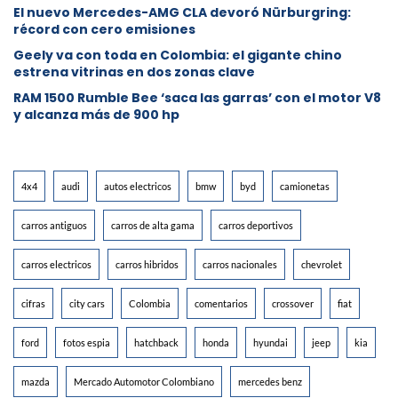
El nuevo Mercedes-AMG CLA devoró Nürburgring:
récord con cero emisiones
Geely va con toda en Colombia: el gigante chino
estrena vitrinas en dos zonas clave
RAM 1500 Rumble Bee ‘saca las garras’ con el motor V8
y alcanza más de 900 hp
4x4
audi
autos electricos
bmw
byd
camionetas
carros antiguos
carros de alta gama
carros deportivos
carros electricos
carros hibridos
carros nacionales
chevrolet
cifras
city cars
Colombia
comentarios
crossover
fiat
ford
fotos espia
hatchback
honda
hyundai
jeep
kia
mazda
Mercado Automotor Colombiano
mercedes benz