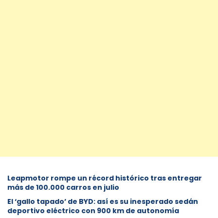
Leapmotor rompe un récord histórico tras entregar
más de 100.000 carros en julio
El ‘gallo tapado’ de BYD: así es su inesperado sedán
deportivo eléctrico con 900 km de autonomía