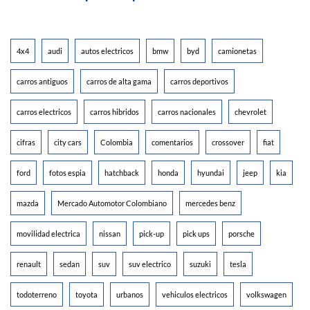
4x4
audi
autos electricos
bmw
byd
camionetas
carros antiguos
carros de alta gama
carros deportivos
carros electricos
carros hibridos
carros nacionales
chevrolet
cifras
city cars
Colombia
comentarios
crossover
fiat
ford
fotos espia
hatchback
honda
hyundai
jeep
kia
mazda
Mercado Automotor Colombiano
mercedes benz
movilidad electrica
nissan
pick-up
pick ups
porsche
renault
sedan
suv
suv electrico
suzuki
tesla
todoterreno
toyota
urbanos
vehiculos electricos
volkswagen