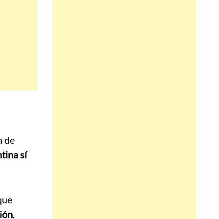
a de
tina sí
que
ión
,