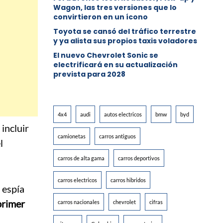
Wagon, las tres versiones que lo
convirtieron en un ícono
Toyota se cansó del tráfico terrestre
y ya alista sus propios taxis voladores
El nuevo Chevrolet Sonic se
electrificará en su actualización
prevista para 2028
4x4
audi
autos electricos
bmw
byd
incluir
camionetas
carros antiguos
l
carros de alta gama
carros deportivos
carros electricos
carros hibridos
 espía
primer
carros nacionales
chevrolet
cifras