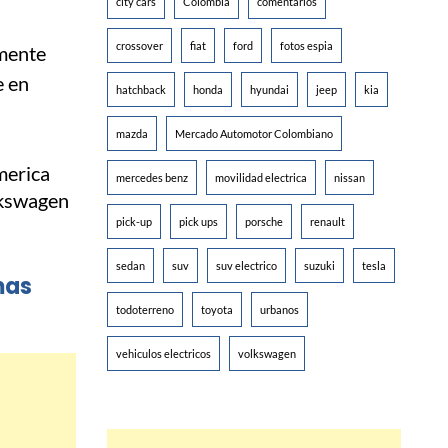
city cars
Colombia
comentarios
crossover
fiat
ford
fotos espia
amente
e en
hatchback
honda
hyundai
jeep
kia
mazda
Mercado Automotor Colombiano
mercedes benz
movilidad electrica
nissan
pick-up
pick ups
porsche
renault
sedan
suv
suv electrico
suzuki
tesla
mas
todoterreno
toyota
urbanos
vehiculos electricos
volkswagen