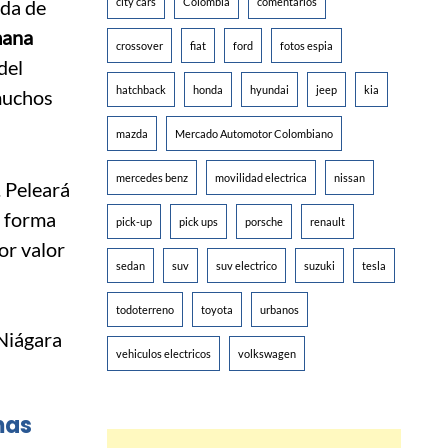
nda de
city cars
Colombia
comentarios
mana
crossover
fiat
ford
fotos espia
del
hatchback
honda
hyundai
jeep
kia
muchos
mazda
Mercado Automotor Colombiano
mercedes benz
movilidad electrica
nissan
. Peleará
a forma
pick-up
pick ups
porsche
renault
or valor
sedan
suv
suv electrico
suzuki
tesla
todoterreno
toyota
urbanos
vehiculos electricos
volkswagen
mas