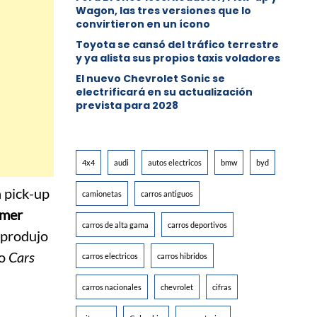
Wagon, las tres versiones que lo
convirtieron en un ícono
Toyota se cansó del tráfico terrestre
y ya alista sus propios taxis voladores
El nuevo Chevrolet Sonic se
electrificará en su actualización
prevista para 2028
4x4
audi
autos electricos
bmw
byd
 pick-up
camionetas
carros antiguos
imer
carros de alta gama
carros deportivos
, produjo
no
Cars
carros electricos
carros hibridos
carros nacionales
chevrolet
cifras