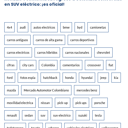
en SUV eléctrico: ¡es oficial!
4x4
audi
autos electricos
bmw
byd
camionetas
carros antiguos
carros de alta gama
carros deportivos
carros electricos
carros hibridos
carros nacionales
chevrolet
cifras
city cars
Colombia
comentarios
crossover
fiat
ford
fotos espia
hatchback
honda
hyundai
jeep
kia
mazda
Mercado Automotor Colombiano
mercedes benz
movilidad electrica
nissan
pick-up
pick ups
porsche
renault
sedan
suv
suv electrico
suzuki
tesla
todoterreno
toyota
urbanos
vehiculos electricos
volkswagen