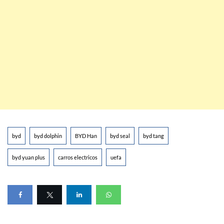
byd
byd dolphin
BYD Han
byd seal
byd tang
byd yuan plus
carros electricos
uefa