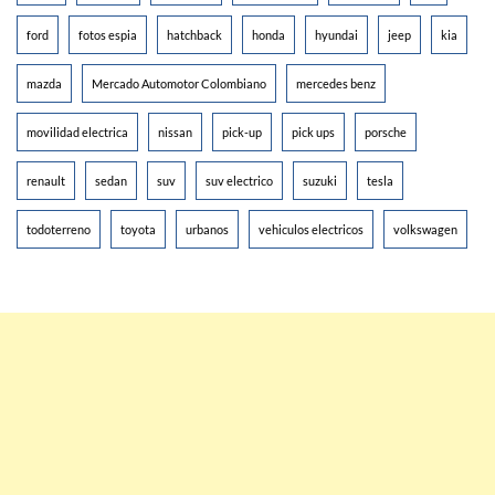
ford
fotos espia
hatchback
honda
hyundai
jeep
kia
mazda
Mercado Automotor Colombiano
mercedes benz
movilidad electrica
nissan
pick-up
pick ups
porsche
renault
sedan
suv
suv electrico
suzuki
tesla
todoterreno
toyota
urbanos
vehiculos electricos
volkswagen