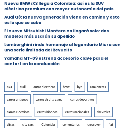
Nueva BMW iX3 llega a Colombia: así es la SUV
eléctrica premium con mayor autonomía del país
Audi Q8: la nueva generación viene en camino y esto
es lo que se sabe
⁠El nuevo Mitsubishi Montero no llegará solo: dos
modelos más usarán su apellido
Lamborghini rinde homenaje al legendario Miura con
una serie limitada del Revuelto
Yamaha MT-09 estrena accesorio clave para el
confort en la conducción
4x4
audi
autos electricos
bmw
byd
camionetas
carros antiguos
carros de alta gama
carros deportivos
carros electricos
carros hibridos
carros nacionales
chevrolet
cifras
city cars
Colombia
comentarios
crossover
fiat