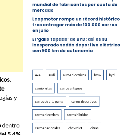
mundial de fabricantes por cuota de
mercado
Leapmotor rompe un récord histórico
tras entregar más de 100.000 carros
en julio
El ‘gallo tapado’ de BYD: así es su
inesperado sedán deportivo eléctrico
con 900 km de autonomía
4x4
audi
autos electricos
bmw
byd
icos
,
te
camionetas
carros antiguos
ogías y
carros de alta gama
carros deportivos
carros electricos
carros hibridos
o
dentro
carros nacionales
chevrolet
cifras
del 5,4%