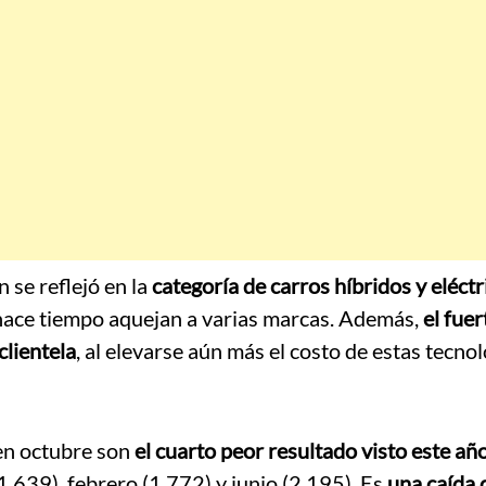
 se reflejó en la
categoría de carros híbridos y eléctr
hace tiempo aquejan a varias marcas. Además,
el fuer
clientela
, al elevarse aún más el costo de estas tecnol
 en octubre son
el cuarto peor resultado visto este añ
(1.639), febrero (1.772) y junio (2.195). Es
una caída 