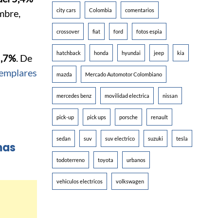
city cars
Colombia
comentarios
mbre,
crossover
fiat
ford
fotos espia
hatchback
honda
hyundai
jeep
kia
5,7%
. De
emplares
mazda
Mercado Automotor Colombiano
mercedes benz
movilidad electrica
nissan
pick-up
pick ups
porsche
renault
sedan
suv
suv electrico
suzuki
tesla
mas
todoterreno
toyota
urbanos
vehiculos electricos
volkswagen