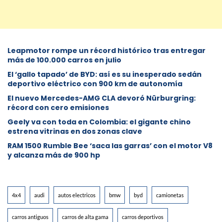
Leapmotor rompe un récord histórico tras entregar
más de 100.000 carros en julio
El ‘gallo tapado’ de BYD: así es su inesperado sedán
deportivo eléctrico con 900 km de autonomía
El nuevo Mercedes-AMG CLA devoró Nürburgring:
récord con cero emisiones
Geely va con toda en Colombia: el gigante chino
estrena vitrinas en dos zonas clave
RAM 1500 Rumble Bee ‘saca las garras’ con el motor V8
y alcanza más de 900 hp
4x4
audi
autos electricos
bmw
byd
camionetas
carros antiguos
carros de alta gama
carros deportivos