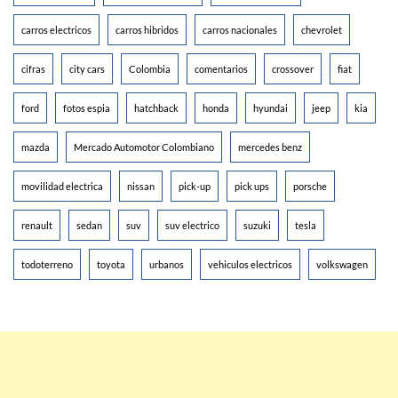
carros electricos
carros hibridos
carros nacionales
chevrolet
cifras
city cars
Colombia
comentarios
crossover
fiat
ford
fotos espia
hatchback
honda
hyundai
jeep
kia
mazda
Mercado Automotor Colombiano
mercedes benz
movilidad electrica
nissan
pick-up
pick ups
porsche
renault
sedan
suv
suv electrico
suzuki
tesla
todoterreno
toyota
urbanos
vehiculos electricos
volkswagen