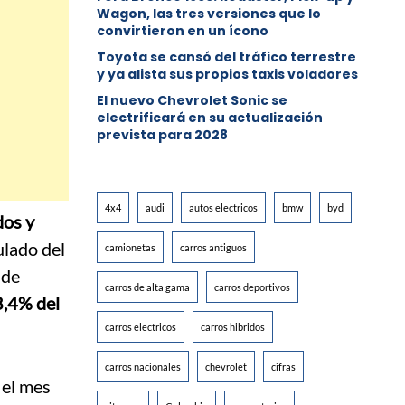
Wagon, las tres versiones que lo
convirtieron en un ícono
Toyota se cansó del tráfico terrestre
y ya alista sus propios taxis voladores
El nuevo Chevrolet Sonic se
electrificará en su actualización
prevista para 2028
4x4
audi
autos electricos
bmw
byd
dos y
ulado del
camionetas
carros antiguos
 de
carros de alta gama
carros deportivos
8,4% del
carros electricos
carros hibridos
carros nacionales
chevrolet
cifras
 el mes