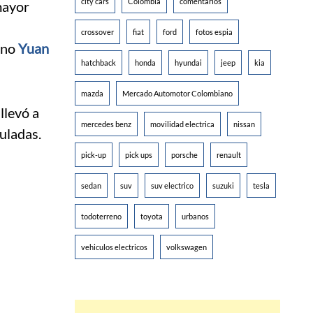
city cars
Colombia
comentarios
mayor
crossover
fiat
ford
fotos espia
ano
Yuan
hatchback
honda
hyundai
jeep
kia
mazda
Mercado Automotor Colombiano
llevó a
mercedes benz
movilidad electrica
nissan
uladas.
pick-up
pick ups
porsche
renault
sedan
suv
suv electrico
suzuki
tesla
todoterreno
toyota
urbanos
vehiculos electricos
volkswagen