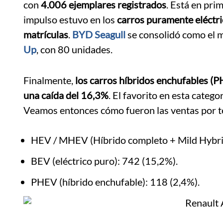
con
4.006 ejemplares registrados
. Está en pri
impulso estuvo en los
carros puramente eléctr
matrículas
.
BYD Seagull
se consolidó como el 
Up
, con 80 unidades.
Finalmente,
los carros híbridos enchufables (
una caída del 16,3%
. El favorito en esta catego
Veamos entonces cómo fueron las ventas por tec
HEV / MHEV (Híbrido completo + Mild Hybrid
BEV (eléctrico puro): 742 (15,2%).
PHEV (híbrido enchufable): 118 (2,4%).