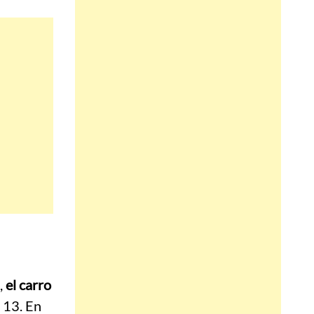
,
el carro
 13. En