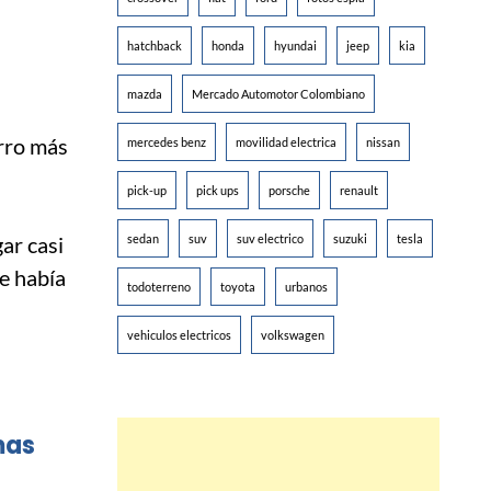
hatchback
honda
hyundai
jeep
kia
mazda
Mercado Automotor Colombiano
arro más
mercedes benz
movilidad electrica
nissan
pick-up
pick ups
porsche
renault
gar casi
sedan
suv
suv electrico
suzuki
tesla
se había
todoterreno
toyota
urbanos
vehiculos electricos
volkswagen
mas