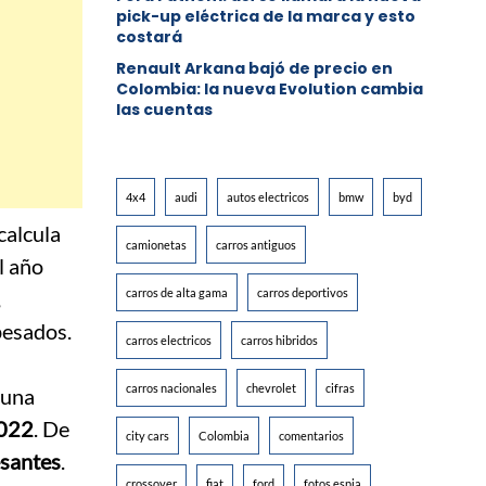
pick-up eléctrica de la marca y esto
costará
Renault Arkana bajó de precio en
Colombia: la nueva Evolution cambia
las cuentas
4x4
audi
autos electricos
bmw
byd
calcula
camionetas
carros antiguos
l año
,
carros de alta gama
carros deportivos
pesados.
carros electricos
carros hibridos
carros nacionales
chevrolet
cifras
ó una
2022
. De
city cars
Colombia
comentarios
esantes
.
crossover
fiat
ford
fotos espia