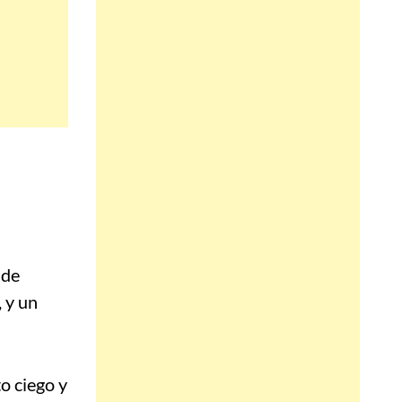
 de
 y un
o ciego y