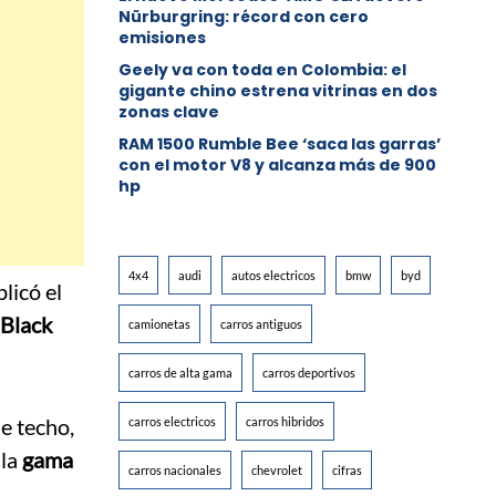
Nürburgring: récord con cero
emisiones
Geely va con toda en Colombia: el
gigante chino estrena vitrinas en dos
zonas clave
RAM 1500 Rumble Bee ‘saca las garras’
con el motor V8 y alcanza más de 900
hp
4x4
audi
autos electricos
bmw
byd
licó el
 Black
camionetas
carros antiguos
carros de alta gama
carros deportivos
de techo,
carros electricos
carros hibridos
 la
gama
carros nacionales
chevrolet
cifras