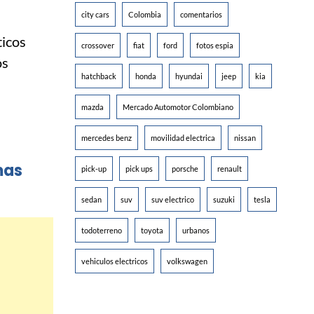
city cars
Colombia
comentarios
icos
crossover
fiat
ford
fotos espia
os
hatchback
honda
hyundai
jeep
kia
mazda
Mercado Automotor Colombiano
mercedes benz
movilidad electrica
nissan
mas
pick-up
pick ups
porsche
renault
sedan
suv
suv electrico
suzuki
tesla
todoterreno
toyota
urbanos
vehiculos electricos
volkswagen