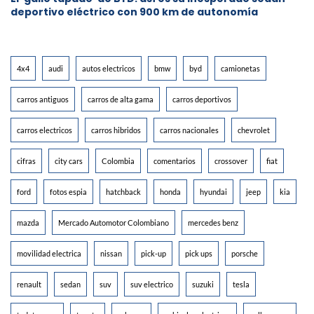
deportivo eléctrico con 900 km de autonomía
4x4
audi
autos electricos
bmw
byd
camionetas
carros antiguos
carros de alta gama
carros deportivos
carros electricos
carros hibridos
carros nacionales
chevrolet
cifras
city cars
Colombia
comentarios
crossover
fiat
ford
fotos espia
hatchback
honda
hyundai
jeep
kia
mazda
Mercado Automotor Colombiano
mercedes benz
movilidad electrica
nissan
pick-up
pick ups
porsche
renault
sedan
suv
suv electrico
suzuki
tesla