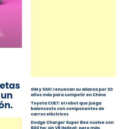
netas
GM y SAIC renuevan su alianza por 20
 un
años más para competir en China
ón.
Toyota CUE7: el robot que juega
baloncesto con componentes de
carros eléctricos
Dodge Charger Super Bee vuelve con
600 hp: sin V8 Hellcat, pero más