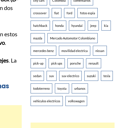
city cars
Colombia
comentarios
en dos
crossover
fiat
ford
fotos espia
hatchback
honda
hyundai
jeep
kia
En estos
mazda
Mercado Automotor Colombiano
vo
.
mercedes benz
movilidad electrica
nissan
ejes
. La
pick-up
pick ups
porsche
renault
sedan
suv
suv electrico
suzuki
tesla
mas
todoterreno
toyota
urbanos
vehiculos electricos
volkswagen