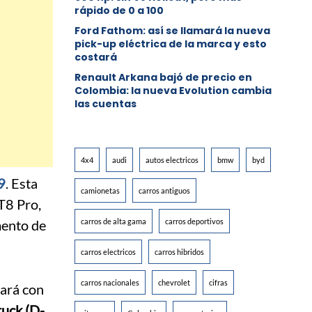
rápido de 0 a 100
Ford Fathom: así se llamará la nueva
pick-up eléctrica de la marca y esto
costará
Renault Arkana bajó de precio en
Colombia: la nueva Evolution cambia
las cuentas
4x4
audi
autos electricos
bmw
byd
9
. Esta
camionetas
carros antiguos
T8 Pro,
ento de
carros de alta gama
carros deportivos
carros electricos
carros hibridos
carros nacionales
chevrolet
cifras
zará con
ruck (D-