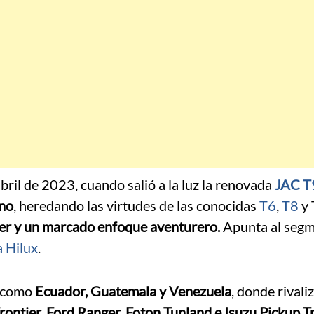
bril de 2023, cuando salió a la luz la renovada
JAC T
ino
, heredando las virtudes de las conocidas
T6
,
T8
y 
er y un marcado enfoque aventurero.
Apunta al segm
 Hilux
.
s como
Ecuador, Guatemala y Venezuela
, donde rivali
rontier, Ford Ranger, Foton Tunland e Isuzu Pickup T