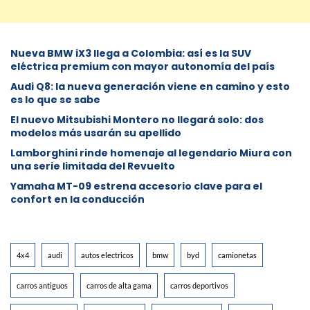
Nueva BMW iX3 llega a Colombia: así es la SUV
eléctrica premium con mayor autonomía del país
Audi Q8: la nueva generación viene en camino y esto
es lo que se sabe
⁠El nuevo Mitsubishi Montero no llegará solo: dos
modelos más usarán su apellido
Lamborghini rinde homenaje al legendario Miura con
una serie limitada del Revuelto
Yamaha MT-09 estrena accesorio clave para el
confort en la conducción
4x4
audi
autos electricos
bmw
byd
camionetas
carros antiguos
carros de alta gama
carros deportivos