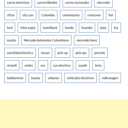
carros electricos
carros hibridos
carros nacionales
chevrolet
cifras
city cars
Colombia
comentarios
crossover
fiat
ford
fotos espia
hatchback
honda
hyundai
jeep
kia
mazda
Mercado Automotor Colombiano
mercedes benz
movilidad electrica
nissan
pick-up
pick ups
porsche
renault
sedan
suv
suv electrico
suzuki
tesla
todoterreno
toyota
urbanos
vehiculos electricos
volkswagen