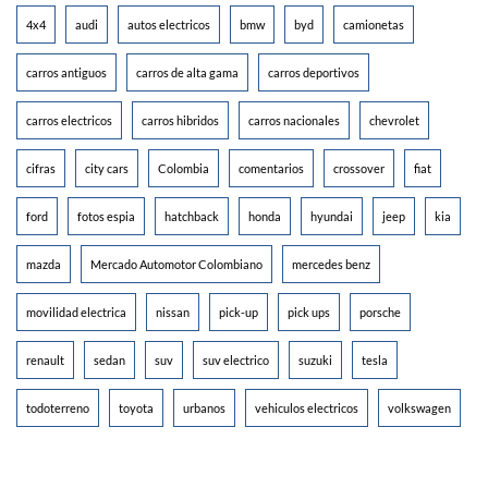
4x4
audi
autos electricos
bmw
byd
camionetas
carros antiguos
carros de alta gama
carros deportivos
carros electricos
carros hibridos
carros nacionales
chevrolet
cifras
city cars
Colombia
comentarios
crossover
fiat
ford
fotos espia
hatchback
honda
hyundai
jeep
kia
mazda
Mercado Automotor Colombiano
mercedes benz
movilidad electrica
nissan
pick-up
pick ups
porsche
renault
sedan
suv
suv electrico
suzuki
tesla
todoterreno
toyota
urbanos
vehiculos electricos
volkswagen