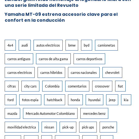
una serie limitada del Revuelto
Yamaha MT-09 estrena accesorio clave para el
confort en la conducción
4x4
audi
autos electricos
bmw
byd
camionetas
carros antiguos
carros de alta gama
carros deportivos
carros electricos
carros hibridos
carros nacionales
chevrolet
cifras
city cars
Colombia
comentarios
crossover
fiat
ford
fotos espia
hatchback
honda
hyundai
jeep
kia
mazda
Mercado Automotor Colombiano
mercedes benz
movilidad electrica
nissan
pick-up
pick ups
porsche