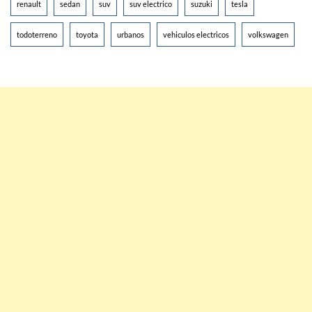
renault
sedan
suv
suv electrico
suzuki
tesla
todoterreno
toyota
urbanos
vehiculos electricos
volkswagen