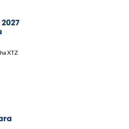
 2027
u
aha XTZ
ara