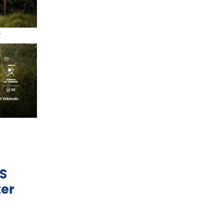
S
ter