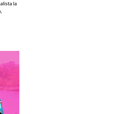
lista la
,