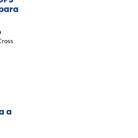
 para
a
Cross
a a