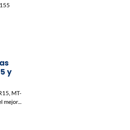
 155
tas
5 y
R15, MT-
 mejor...