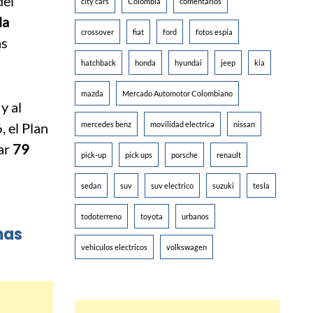
del
city cars
Colombia
comentarios
la
crossover
fiat
ford
fotos espia
as
hatchback
honda
hyundai
jeep
kia
mazda
Mercado Automotor Colombiano
y al
, el Plan
mercedes benz
movilidad electrica
nissan
ar
79
pick-up
pick ups
porsche
renault
sedan
suv
suv electrico
suzuki
tesla
todoterreno
toyota
urbanos
mas
vehiculos electricos
volkswagen