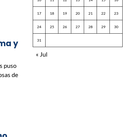
17
18
19
20
21
22
23
24
25
26
27
28
29
30
rma y
31
« Jul
is puso
osas de
mo