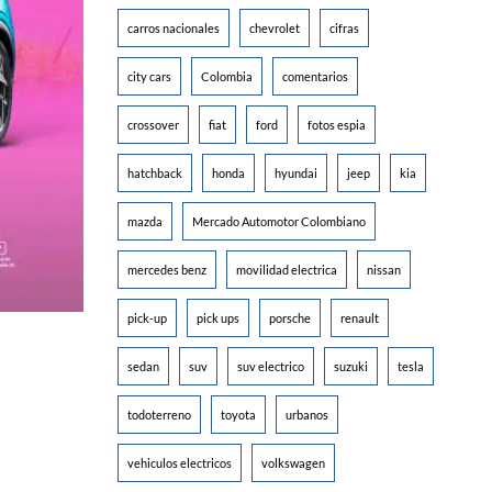
carros nacionales
chevrolet
cifras
city cars
Colombia
comentarios
crossover
fiat
ford
fotos espia
hatchback
honda
hyundai
jeep
kia
mazda
Mercado Automotor Colombiano
mercedes benz
movilidad electrica
nissan
pick-up
pick ups
porsche
renault
sedan
suv
suv electrico
suzuki
tesla
todoterreno
toyota
urbanos
vehiculos electricos
volkswagen