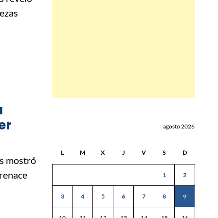
iezas
a
er
agosto 2026
L
M
X
J
V
S
D
is mostró
 renace
1
2
3
4
5
6
7
8
9
10
11
12
13
14
15
16