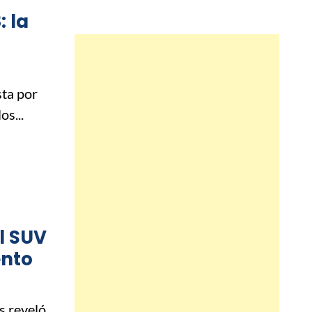
: la
ta por
os...
el SUV
ento
s reveló