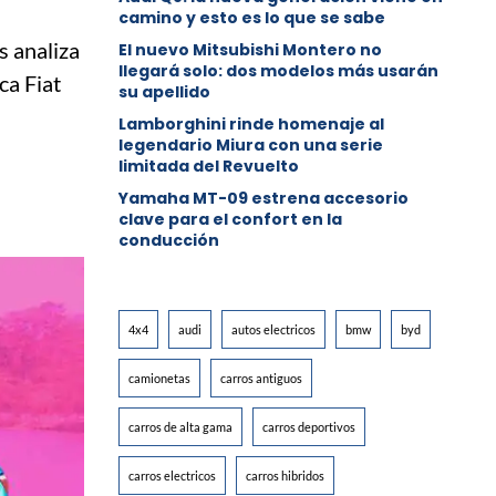
camino y esto es lo que se sabe
s analiza
⁠El nuevo Mitsubishi Montero no
llegará solo: dos modelos más usarán
ca Fiat
su apellido
Lamborghini rinde homenaje al
legendario Miura con una serie
limitada del Revuelto
Yamaha MT-09 estrena accesorio
clave para el confort en la
conducción
4x4
audi
autos electricos
bmw
byd
camionetas
carros antiguos
carros de alta gama
carros deportivos
carros electricos
carros hibridos