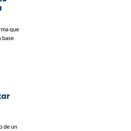
á
irma que
a base
tar
o de un