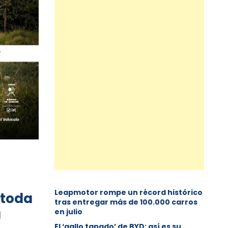
Leapmotor rompe un récord histórico
 toda
tras entregar más de 100.000 carros
u
en julio
El ‘gallo tapado’ de BYD: así es su