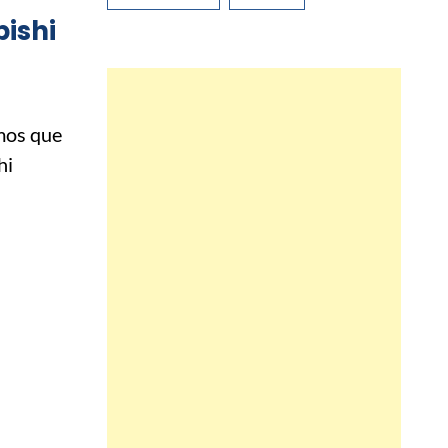
ishi
mos que
hi