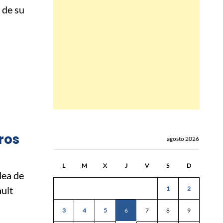
 de su
ros
agosto 2026
L
M
X
J
V
S
D
dea de
ult
1
2
3
4
5
6
7
8
9