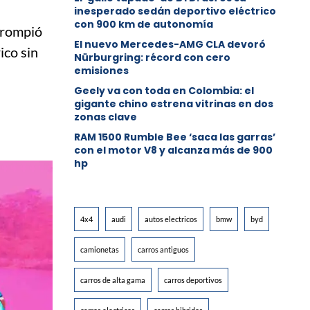
inesperado sedán deportivo eléctrico
con 900 km de autonomía
 rompió
El nuevo Mercedes-AMG CLA devoró
ico sin
Nürburgring: récord con cero
emisiones
Geely va con toda en Colombia: el
gigante chino estrena vitrinas en dos
zonas clave
RAM 1500 Rumble Bee ‘saca las garras’
con el motor V8 y alcanza más de 900
hp
4x4
audi
autos electricos
bmw
byd
camionetas
carros antiguos
carros de alta gama
carros deportivos