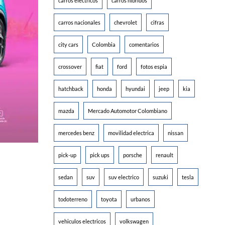
carros electricos
carros hibridos
carros nacionales
chevrolet
cifras
city cars
Colombia
comentarios
crossover
fiat
ford
fotos espia
hatchback
honda
hyundai
jeep
kia
mazda
Mercado Automotor Colombiano
mercedes benz
movilidad electrica
nissan
pick-up
pick ups
porsche
renault
sedan
suv
suv electrico
suzuki
tesla
todoterreno
toyota
urbanos
vehiculos electricos
volkswagen