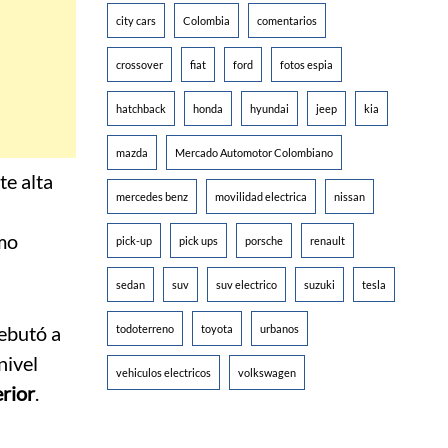
city cars
Colombia
comentarios
crossover
fiat
ford
fotos espia
hatchback
honda
hyundai
jeep
kia
mazda
Mercado Automotor Colombiano
te alta
mercedes benz
movilidad electrica
nissan
omo
pick-up
pick ups
porsche
renault
sedan
suv
suv electrico
suzuki
tesla
debutó a
todoterreno
toyota
urbanos
nivel
vehiculos electricos
volkswagen
erior
.