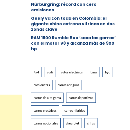
Nürburgring: récord con cero
emisiones
Geely va con toda en Colombia: el
gigante chino estrena vitrinas en dos
zonas clave
RAM 1500 Rumble Bee ‘saca las garras’
con el motor V8 y alcanza más de 900
hp
4x4
audi
autos electricos
bmw
byd
camionetas
carros antiguos
carros de alta gama
carros deportivos
carros electricos
carros hibridos
carros nacionales
chevrolet
cifras