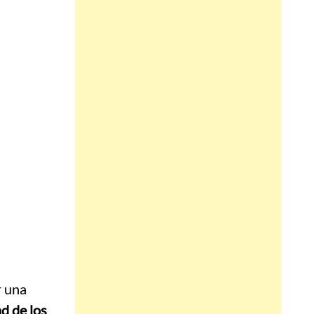
r una
d de los