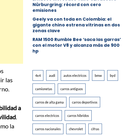
Nürburgring: récord con cero
emisiones
Geely va con toda en Colombia: el
gigante chino estrena vitrinas en dos
zonas clave
RAM 1500 Rumble Bee ‘saca las garras’
con el motor V8 y alcanza más de 900
hp
os
4x4
audi
autos electricos
bmw
byd
ir las
rno.
camionetas
carros antiguos
carros de alta gama
carros deportivos
bilidad a
vilidad
.
carros electricos
carros hibridos
omo la
carros nacionales
chevrolet
cifras