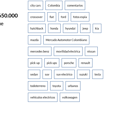
city cars
Colombia
comentarios
650.000
crossover
fiat
ford
fotos espia
ue
hatchback
honda
hyundai
jeep
kia
mazda
Mercado Automotor Colombiano
mercedes benz
movilidad electrica
nissan
pick-up
pick ups
porsche
renault
sedan
suv
suv electrico
suzuki
tesla
todoterreno
toyota
urbanos
vehiculos electricos
volkswagen