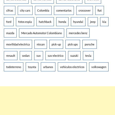
cifras
city cars
Colombia
comentarios
crossover
fiat
ford
fotos espia
hatchback
honda
hyundai
jeep
kia
mazda
Mercado Automotor Colombiano
mercedes benz
movilidad electrica
nissan
pick-up
pick ups
porsche
renault
sedan
suv
suv electrico
suzuki
tesla
todoterreno
toyota
urbanos
vehiculos electricos
volkswagen