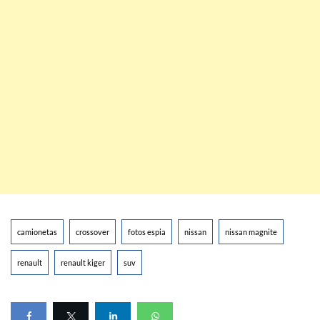
camionetas
crossover
fotos espia
nissan
nissan magnite
renault
renault kiger
suv