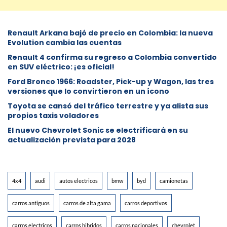
Renault Arkana bajó de precio en Colombia: la nueva
Evolution cambia las cuentas
Renault 4 confirma su regreso a Colombia convertido
en SUV eléctrico: ¡es oficial!
Ford Bronco 1966: Roadster, Pick-up y Wagon, las tres
versiones que lo convirtieron en un ícono
Toyota se cansó del tráfico terrestre y ya alista sus
propios taxis voladores
El nuevo Chevrolet Sonic se electrificará en su
actualización prevista para 2028
4x4
audi
autos electricos
bmw
byd
camionetas
carros antiguos
carros de alta gama
carros deportivos
carros electricos
carros hibridos
carros nacionales
chevrolet