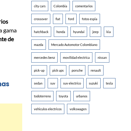
city cars
Colombia
comentarios
crossover
fiat
ford
fotos espia
rios
ra gama
hatchback
honda
hyundai
jeep
kia
nte de
mazda
Mercado Automotor Colombiano
mercedes benz
movilidad electrica
nissan
pick-up
pick ups
porsche
renault
mas
sedan
suv
suv electrico
suzuki
tesla
todoterreno
toyota
urbanos
vehiculos electricos
volkswagen