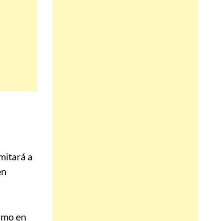
mitará a
en
timo en