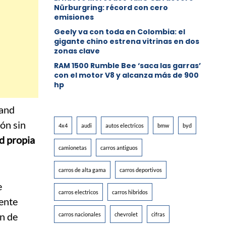
Nürburgring: récord con cero
emisiones
Geely va con toda en Colombia: el
gigante chino estrena vitrinas en dos
zonas clave
RAM 1500 Rumble Bee ‘saca las garras’
con el motor V8 y alcanza más de 900
hp
Land
ón sin
4x4
audi
autos electricos
bmw
byd
d propia
camionetas
carros antiguos
carros de alta gama
carros deportivos
e
carros electricos
carros hibridos
ente
ón de
carros nacionales
chevrolet
cifras