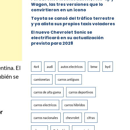
Wagon, las tres versiones que lo
convirtieron en un ícono
Toyota se cansó del tráfico terrestre
y ya alista sus propios taxis voladores
El nuevo Chevrolet Sonic se
electrificará en su actualización
prevista para 2028
ntina. El
4x4
audi
autos electricos
bmw
byd
bién se
camionetas
carros antiguos
carros de alta gama
carros deportivos
carros electricos
carros hibridos
or
carros nacionales
chevrolet
cifras