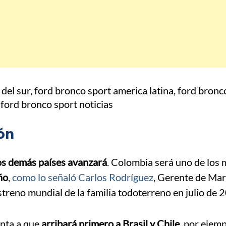
ión
los demás países avanzará
. Colombia será uno de los
ño
,
como lo señaló Carlos Rodríguez
, Gerente de Mar
streno mundial de la familia todoterreno en julio de 
unta a que
arribará primero a Brasil y Chile,
por ejemp