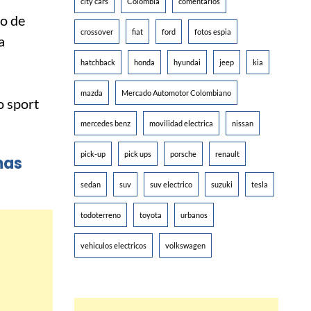
city cars
Colombia
comentarios
no de
crossover
fiat
ford
fotos espia
a
hatchback
honda
hyundai
jeep
kia
mazda
Mercado Automotor Colombiano
mercedes benz
movilidad electrica
nissan
pick-up
pick ups
porsche
renault
mas
sedan
suv
suv electrico
suzuki
tesla
todoterreno
toyota
urbanos
vehiculos electricos
volkswagen