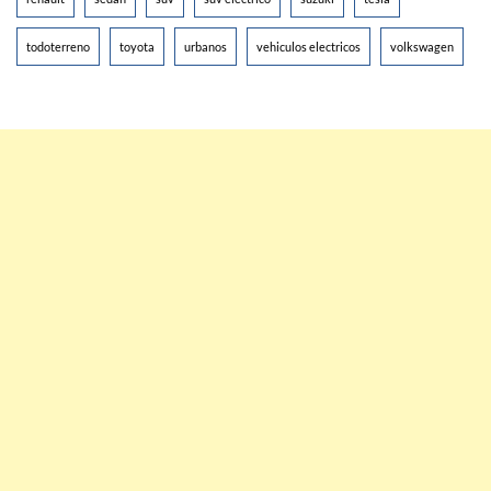
todoterreno
toyota
urbanos
vehiculos electricos
volkswagen