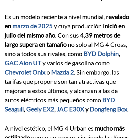
Es un modelo reciente a nivel mundial,
revelado
en
marzo de 2025
y cuya producción
inició en
julio del mismo año
. Con sus
4,39 metros de
largo supera en tamaño
no solo al MG 4 Cross,
sino a todos sus rivales, como
BYD Dolphin
,
GAC Aion UT
y varios de gasolina como
Chevrolet Onix
o
Mazda 2
. Sin embargo, las
tarifas que propone son tan atractivas que
mejoran a estos últimos, y alcanzan a las de
autos eléctricos más pequeños como
BYD
Seagull
,
Geely EX2
,
JAC E30X
y
Dongfeng Box
.
A nivel estético, el MG 4 Urban es
mucho más
estilizado
que su antecesor, siguiendo las líneas