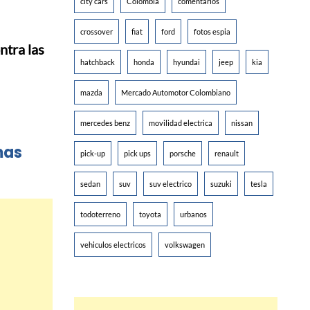
city cars
Colombia
comentarios
crossover
fiat
ford
fotos espia
ntra las
hatchback
honda
hyundai
jeep
kia
mazda
Mercado Automotor Colombiano
mercedes benz
movilidad electrica
nissan
mas
pick-up
pick ups
porsche
renault
sedan
suv
suv electrico
suzuki
tesla
todoterreno
toyota
urbanos
vehiculos electricos
volkswagen