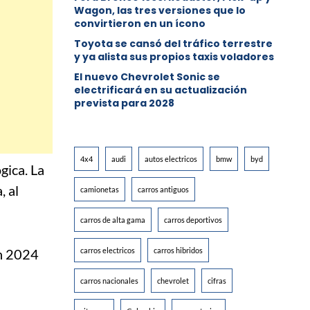
Wagon, las tres versiones que lo
convirtieron en un ícono
Toyota se cansó del tráfico terrestre
y ya alista sus propios taxis voladores
El nuevo Chevrolet Sonic se
electrificará en su actualización
prevista para 2028
4x4
audi
autos electricos
bmw
byd
gica. La
, al
camionetas
carros antiguos
carros de alta gama
carros deportivos
n 2024
carros electricos
carros hibridos
carros nacionales
chevrolet
cifras