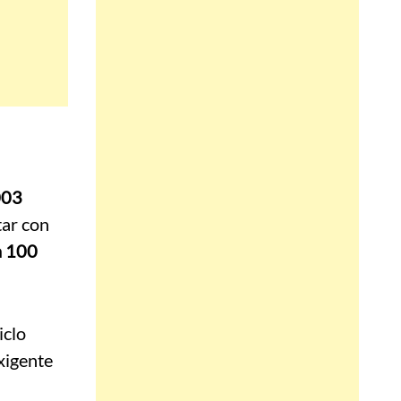
003
tar con
a 100
iclo
xigente