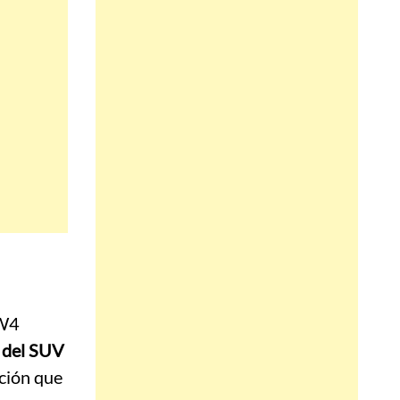
SW4
 del SUV
ción que