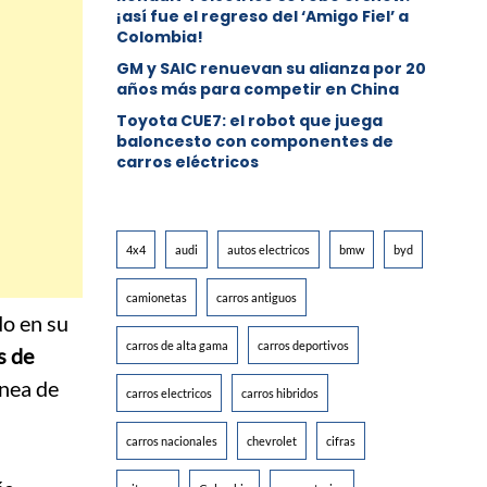
¡así fue el regreso del ‘Amigo Fiel’ a
Colombia!
GM y SAIC renuevan su alianza por 20
años más para competir en China
Toyota CUE7: el robot que juega
baloncesto con componentes de
carros eléctricos
4x4
audi
autos electricos
bmw
byd
camionetas
carros antiguos
do en su
carros de alta gama
carros deportivos
s de
ínea de
carros electricos
carros hibridos
carros nacionales
chevrolet
cifras