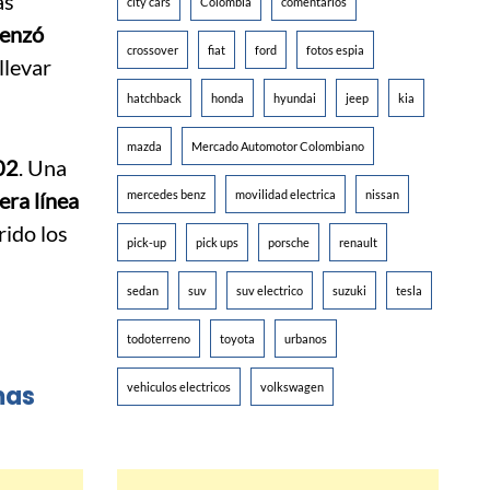
ás
city cars
Colombia
comentarios
menzó
crossover
fiat
ford
fotos espia
llevar
hatchback
honda
hyundai
jeep
kia
mazda
Mercado Automotor Colombiano
02
. Una
era línea
mercedes benz
movilidad electrica
nissan
rido los
pick-up
pick ups
porsche
renault
sedan
suv
suv electrico
suzuki
tesla
todoterreno
toyota
urbanos
mas
vehiculos electricos
volkswagen