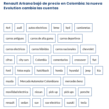
Renault Arkana bajó de precio en Colombia: la nueva
Evolution cambia las cuentas
4x4
audi
autos electricos
bmw
byd
camionetas
carros antiguos
carros de alta gama
carros deportivos
carros electricos
carros hibridos
carros nacionales
chevrolet
cifras
city cars
Colombia
comentarios
crossover
fiat
ford
fotos espia
hatchback
honda
hyundai
jeep
kia
mazda
Mercado Automotor Colombiano
mercedes benz
movilidad electrica
nissan
pick-up
pick ups
porsche
renault
sedan
suv
suv electrico
suzuki
tesla