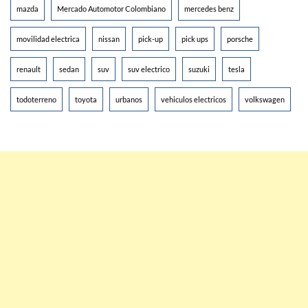
mazda
Mercado Automotor Colombiano
mercedes benz
movilidad electrica
nissan
pick-up
pick ups
porsche
renault
sedan
suv
suv electrico
suzuki
tesla
todoterreno
toyota
urbanos
vehiculos electricos
volkswagen