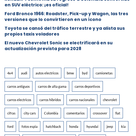
en SUV eléctrico: ¡es oficial!
Ford Bronco 1966: Roadster, Pick-up y Wagon, las tres
versiones que lo convirtieron en un ícono
Toyota se cansó del tráfico terrestre y ya alista sus
propios taxis voladores
El nuevo Chevrolet Sonic se electrificará en su
actualización prevista para 2028
4x4
audi
autos electricos
bmw
byd
camionetas
carros antiguos
carros de alta gama
carros deportivos
carros electricos
carros hibridos
carros nacionales
chevrolet
cifras
city cars
Colombia
comentarios
crossover
fiat
ford
fotos espia
hatchback
honda
hyundai
jeep
kia