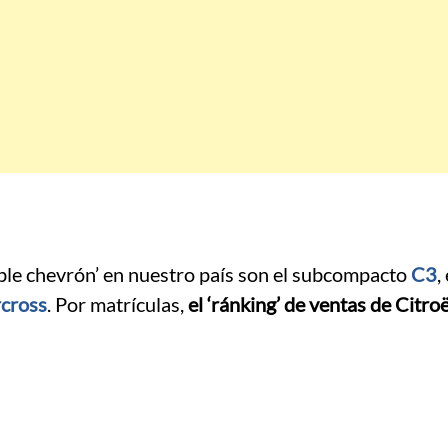
ble chevrón’ en nuestro país son el subcompacto
C3
,
rcross
. Por matrículas,
el ‘ránking’ de ventas de Citro