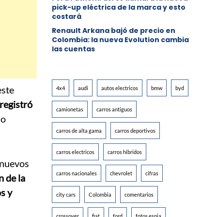
pick-up eléctrica de la marca y esto
costará
Renault Arkana bajó de precio en
Colombia: la nueva Evolution cambia
las cuentas
este
4x4
audi
autos electricos
bmw
byd
registró
camionetas
carros antiguos
no
carros de alta gama
carros deportivos
carros electricos
carros hibridos
nuevos
carros nacionales
chevrolet
cifras
n de la
s y
city cars
Colombia
comentarios
crossover
fiat
ford
fotos espia