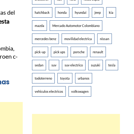
as del
hatchback
honda
hyundai
jeep
kia
esta
mazda
Mercado Automotor Colombiano
mercedes benz
movilidad electrica
nissan
pick-up
pick ups
porsche
renault
sedan
suv
suv electrico
suzuki
tesla
todoterreno
toyota
urbanos
mas
vehiculos electricos
volkswagen