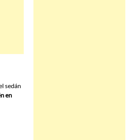
 el sedán
ën en