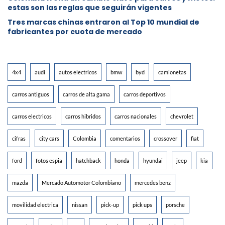
estas son las reglas que seguirán vigentes
Tres marcas chinas entraron al Top 10 mundial de
fabricantes por cuota de mercado
4x4
audi
autos electricos
bmw
byd
camionetas
carros antiguos
carros de alta gama
carros deportivos
carros electricos
carros hibridos
carros nacionales
chevrolet
cifras
city cars
Colombia
comentarios
crossover
fiat
ford
fotos espia
hatchback
honda
hyundai
jeep
kia
mazda
Mercado Automotor Colombiano
mercedes benz
movilidad electrica
nissan
pick-up
pick ups
porsche