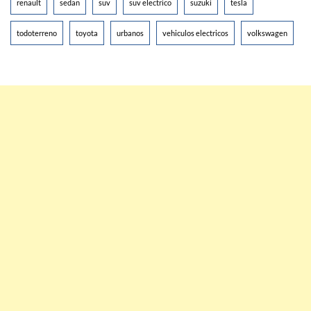
renault
sedan
suv
suv electrico
suzuki
tesla
todoterreno
toyota
urbanos
vehiculos electricos
volkswagen