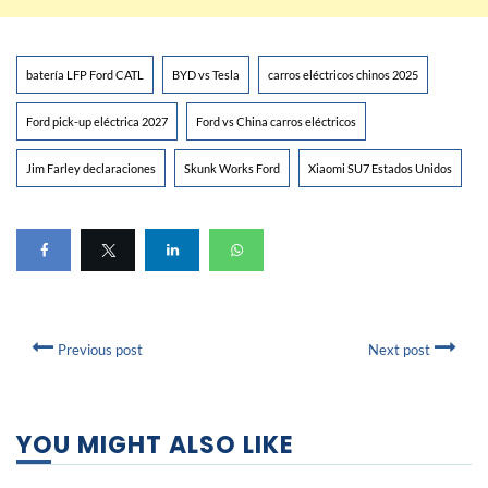
batería LFP Ford CATL
BYD vs Tesla
carros eléctricos chinos 2025
Ford pick-up eléctrica 2027
Ford vs China carros eléctricos
Jim Farley declaraciones
Skunk Works Ford
Xiaomi SU7 Estados Unidos
Previous post
Next post
YOU MIGHT ALSO LIKE