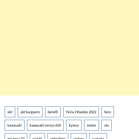
akt
akt karguero
benelli
Feria 2 Ruedas 2022
hero
kawasaki
kawasaki versys 650
kymco
motos
niu
niu gova 03
suzuki
velocifero
victory
yamaha