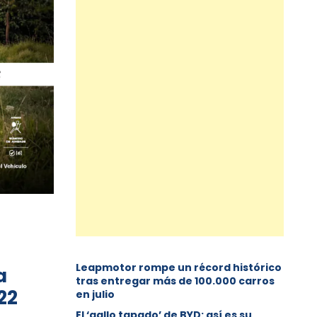
Leapmotor rompe un récord histórico
a
tras entregar más de 100.000 carros
22
en julio
El ‘gallo tapado’ de BYD: así es su