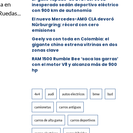
a en
inesperado sedán deportivo eléctrico
con 900 km de autonomía
Ruedas...
El nuevo Mercedes-AMG CLA devoró
Nürburgring: récord con cero
emisiones
Geely va con toda en Colombia: el
gigante chino estrena vitrinas en dos
zonas clave
RAM 1500 Rumble Bee ‘saca las garras’
con el motor V8 y alcanza más de 900
hp
4x4
audi
autos electricos
bmw
byd
camionetas
carros antiguos
carros de alta gama
carros deportivos