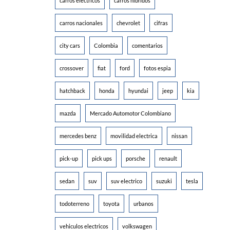
carros electricos
carros hibridos
carros nacionales
chevrolet
cifras
city cars
Colombia
comentarios
crossover
fiat
ford
fotos espia
hatchback
honda
hyundai
jeep
kia
mazda
Mercado Automotor Colombiano
mercedes benz
movilidad electrica
nissan
pick-up
pick ups
porsche
renault
sedan
suv
suv electrico
suzuki
tesla
todoterreno
toyota
urbanos
vehiculos electricos
volkswagen