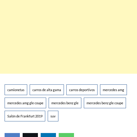
camionetas
carros de alta gama
carros deportivos
mercedes amg
mercedes amg gle coupe
mercedes benz gle
mercedes benz gle coupe
Salón de Frankfurt 2019
suv