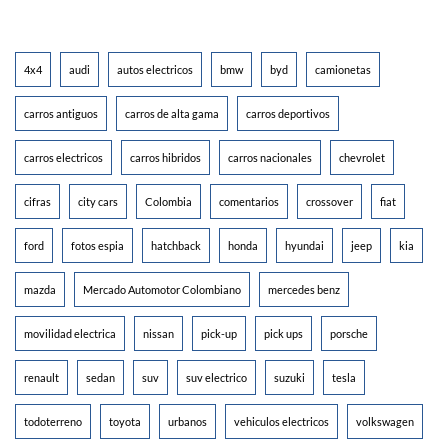
4x4
audi
autos electricos
bmw
byd
camionetas
carros antiguos
carros de alta gama
carros deportivos
carros electricos
carros hibridos
carros nacionales
chevrolet
cifras
city cars
Colombia
comentarios
crossover
fiat
ford
fotos espia
hatchback
honda
hyundai
jeep
kia
mazda
Mercado Automotor Colombiano
mercedes benz
movilidad electrica
nissan
pick-up
pick ups
porsche
renault
sedan
suv
suv electrico
suzuki
tesla
todoterreno
toyota
urbanos
vehiculos electricos
volkswagen