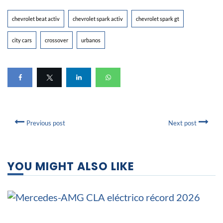
chevrolet beat activ
chevrolet spark activ
chevrolet spark gt
city cars
crossover
urbanos
Previous post
Next post
YOU MIGHT ALSO LIKE