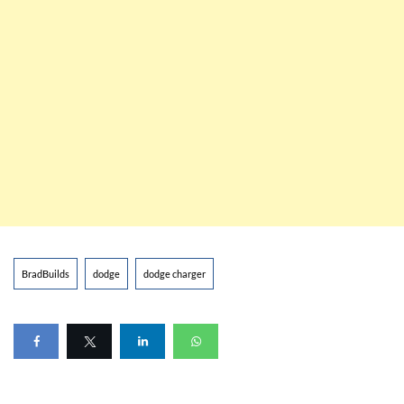
BradBuilds
dodge
dodge charger