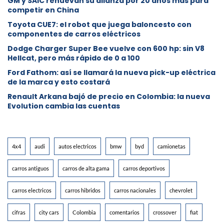
GM y SAIC renuevan su alianza por 20 años más para
competir en China
Toyota CUE7: el robot que juega baloncesto con
componentes de carros eléctricos
Dodge Charger Super Bee vuelve con 600 hp: sin V8
Hellcat, pero más rápido de 0 a 100
Ford Fathom: así se llamará la nueva pick-up eléctrica
de la marca y esto costará
Renault Arkana bajó de precio en Colombia: la nueva
Evolution cambia las cuentas
4x4
audi
autos electricos
bmw
byd
camionetas
carros antiguos
carros de alta gama
carros deportivos
carros electricos
carros hibridos
carros nacionales
chevrolet
cifras
city cars
Colombia
comentarios
crossover
fiat