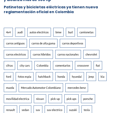
Patinetas y bicicletas eléctricas ya tienen nueva
reglamentación oficial en Colombia
4x4
audi
autos electricos
bmw
byd
camionetas
carros antiguos
carros de alta gama
carros deportivos
carros electricos
carros hibridos
carros nacionales
chevrolet
cifras
city cars
Colombia
comentarios
crossover
fiat
ford
fotos espia
hatchback
honda
hyundai
jeep
kia
mazda
Mercado Automotor Colombiano
mercedes benz
movilidad electrica
nissan
pick-up
pick ups
porsche
renault
sedan
suv
suv electrico
suzuki
tesla