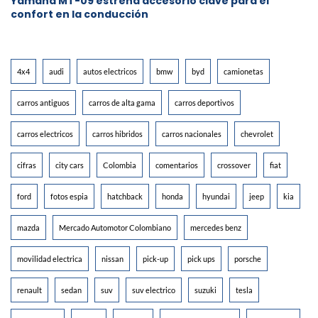
Yamaha MT-09 estrena accesorio clave para el
confort en la conducción
4x4
audi
autos electricos
bmw
byd
camionetas
carros antiguos
carros de alta gama
carros deportivos
carros electricos
carros hibridos
carros nacionales
chevrolet
cifras
city cars
Colombia
comentarios
crossover
fiat
ford
fotos espia
hatchback
honda
hyundai
jeep
kia
mazda
Mercado Automotor Colombiano
mercedes benz
movilidad electrica
nissan
pick-up
pick ups
porsche
renault
sedan
suv
suv electrico
suzuki
tesla