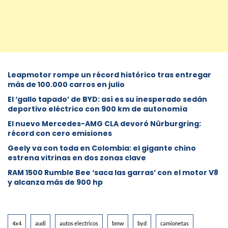
Leapmotor rompe un récord histórico tras entregar
más de 100.000 carros en julio
El ‘gallo tapado’ de BYD: así es su inesperado sedán
deportivo eléctrico con 900 km de autonomía
El nuevo Mercedes-AMG CLA devoró Nürburgring:
récord con cero emisiones
Geely va con toda en Colombia: el gigante chino
estrena vitrinas en dos zonas clave
RAM 1500 Rumble Bee ‘saca las garras’ con el motor V8
y alcanza más de 900 hp
4x4
audi
autos electricos
bmw
byd
camionetas