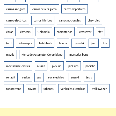
carros antiguos
carros de alta gama
carros deportivos
carros electricos
carros hibridos
carros nacionales
chevrolet
cifras
city cars
Colombia
comentarios
crossover
fiat
ford
fotos espia
hatchback
honda
hyundai
jeep
kia
mazda
Mercado Automotor Colombiano
mercedes benz
movilidad electrica
nissan
pick-up
pick ups
porsche
renault
sedan
suv
suv electrico
suzuki
tesla
todoterreno
toyota
urbanos
vehiculos electricos
volkswagen