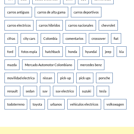
carros antiguos
carros de alta gama
carros deportivos
carros electricos
carros hibridos
carros nacionales
chevrolet
cifras
city cars
Colombia
comentarios
crossover
fiat
ford
fotos espia
hatchback
honda
hyundai
jeep
kia
mazda
Mercado Automotor Colombiano
mercedes benz
movilidad electrica
nissan
pick-up
pick ups
porsche
renault
sedan
suv
suv electrico
suzuki
tesla
todoterreno
toyota
urbanos
vehiculos electricos
volkswagen