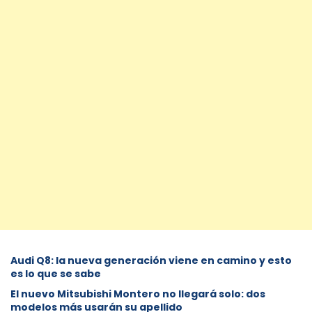
Audi Q8: la nueva generación viene en camino y esto
es lo que se sabe
⁠El nuevo Mitsubishi Montero no llegará solo: dos
modelos más usarán su apellido