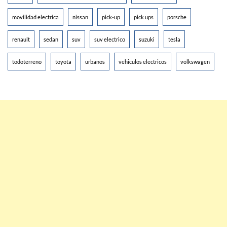
movilidad electrica
nissan
pick-up
pick ups
porsche
renault
sedan
suv
suv electrico
suzuki
tesla
todoterreno
toyota
urbanos
vehiculos electricos
volkswagen