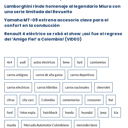
Lamborghini rinde homenaje al legendario Miura con
una serie limitada del Revuelto
Yamaha MT-09 estrena accesorio clave para el
confort en la conducción
Renault 4 eléctrico se robó el show: ¡así fue el regreso
del ‘Amigo Fiel’ a Colombia! (VIDEO)
4x4
audi
autos electricos
bmw
byd
camionetas
carros antiguos
carros de alta gama
carros deportivos
carros electricos
carros hibridos
carros nacionales
chevrolet
cifras
city cars
Colombia
comentarios
crossover
fiat
ford
fotos espia
hatchback
honda
hyundai
jeep
kia
mazda
Mercado Automotor Colombiano
mercedes benz