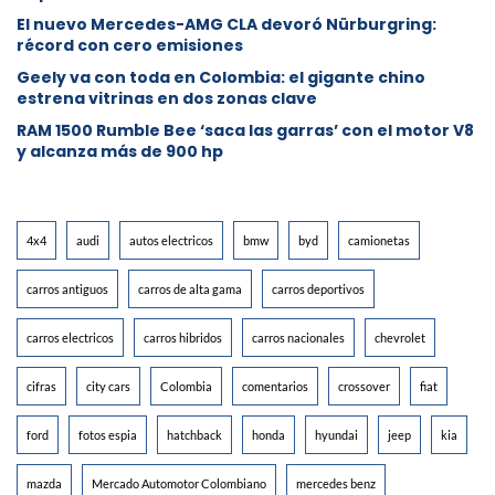
El nuevo Mercedes-AMG CLA devoró Nürburgring:
récord con cero emisiones
Geely va con toda en Colombia: el gigante chino
estrena vitrinas en dos zonas clave
RAM 1500 Rumble Bee ‘saca las garras’ con el motor V8
y alcanza más de 900 hp
4x4
audi
autos electricos
bmw
byd
camionetas
carros antiguos
carros de alta gama
carros deportivos
carros electricos
carros hibridos
carros nacionales
chevrolet
cifras
city cars
Colombia
comentarios
crossover
fiat
ford
fotos espia
hatchback
honda
hyundai
jeep
kia
mazda
Mercado Automotor Colombiano
mercedes benz