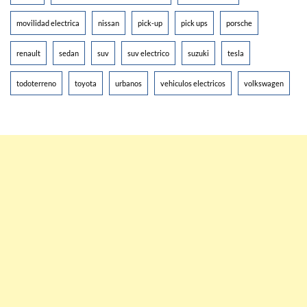
movilidad electrica
nissan
pick-up
pick ups
porsche
renault
sedan
suv
suv electrico
suzuki
tesla
todoterreno
toyota
urbanos
vehiculos electricos
volkswagen