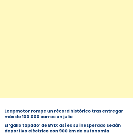
Leapmotor rompe un récord histórico tras entregar
más de 100.000 carros en julio
El ‘gallo tapado’ de BYD: así es su inesperado sedán
deportivo eléctrico con 900 km de autonomía