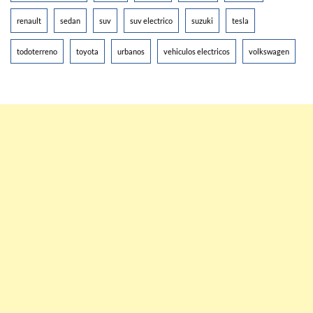
renault
sedan
suv
suv electrico
suzuki
tesla
todoterreno
toyota
urbanos
vehiculos electricos
volkswagen