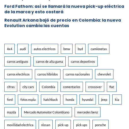
Ford Fathom: así se llamará la nueva pick-up eléctrica
de la marca y esto costará
Renault Arkana bajó de precio en Colombia: la nueva
Evolution cambia las cuentas
4x4
audi
autos electricos
bmw
byd
camionetas
carros antiguos
carros de alta gama
carros deportivos
carros electricos
carros hibridos
carros nacionales
chevrolet
cifras
city cars
Colombia
comentarios
crossover
fiat
ford
fotos espia
hatchback
honda
hyundai
jeep
kia
mazda
Mercado Automotor Colombiano
mercedes benz
movilidad electrica
nissan
pick-up
pick ups
porsche