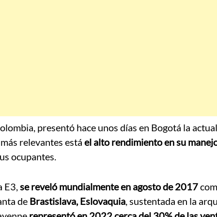
olombia, presentó hace unos días en Bogotá la actual
s más relevantes está
el alto rendimiento en su manejo
us ocupantes.
a E3,
se reveló mundialmente en agosto de 2017
com
anta de
Brastislava, Eslovaquia
, sustentada en la arq
Cayenne
representó en 2022 cerca del 30% de las ven