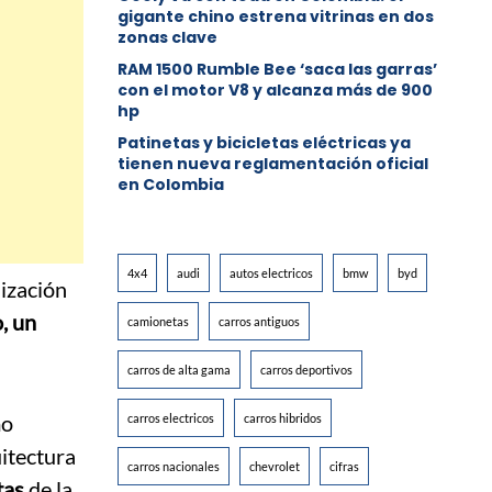
gigante chino estrena vitrinas en dos
zonas clave
RAM 1500 Rumble Bee ‘saca las garras’
con el motor V8 y alcanza más de 900
hp
Patinetas y bicicletas eléctricas ya
tienen nueva reglamentación oficial
en Colombia
4x4
audi
autos electricos
bmw
byd
ización
, un
camionetas
carros antiguos
carros de alta gama
carros deportivos
o
carros electricos
carros hibridos
uitectura
carros nacionales
chevrolet
cifras
tas
de la