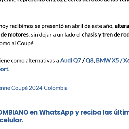
 hoy recibimos se presentó en abril de este año,
alter
a de motores
, sin dejar a un lado el
chasis y tren de ro
como al Coupé.
tiene como alternativas a
Audi Q7
/
Q8
,
BMW X5 / X
ort
.
OMBIANO en WhatsApp y reciba las últi
celular.