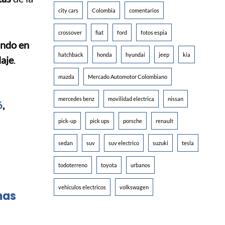
city cars
Colombia
comentarios
crossover
fiat
ford
fotos espia
ando en
hatchback
honda
hyundai
jeep
kia
daje
.
mazda
Mercado Automotor Colombiano
mercedes benz
movilidad electrica
nissan
6
,
pick-up
pick ups
porsche
renault
sedan
suv
suv electrico
suzuki
tesla
todoterreno
toyota
urbanos
vehiculos electricos
volkswagen
mas