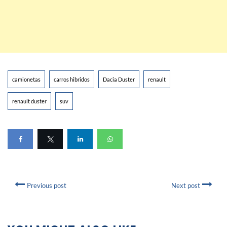
camionetas
carros hibridos
Dacia Duster
renault
renault duster
suv
Previous post
Next post