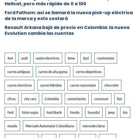
Hellcat, pero más rápido de 0 a 100
Ford Fathom: así se llamará la nueva pick-up eléctrica
de la marca y esto costará
Renault Arkana bajó de precio en Colombia: la nueva
Evolution cambia las cuentas
4x4
audi
autos electricos
bmw
byd
camionetas
carros antiguos
carros de alta gama
carros deportivos
carros electricos
carros hibridos
carros nacionales
chevrolet
cifras
city cars
Colombia
comentarios
crossover
fiat
ford
fotos espia
hatchback
honda
hyundai
jeep
kia
mazda
Mercado Automotor Colombiano
mercedes benz