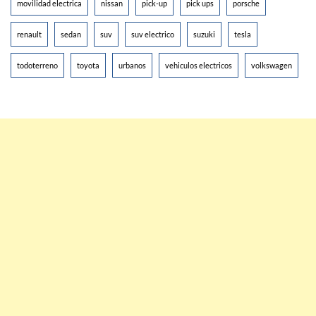
movilidad electrica
nissan
pick-up
pick ups
porsche
renault
sedan
suv
suv electrico
suzuki
tesla
todoterreno
toyota
urbanos
vehiculos electricos
volkswagen